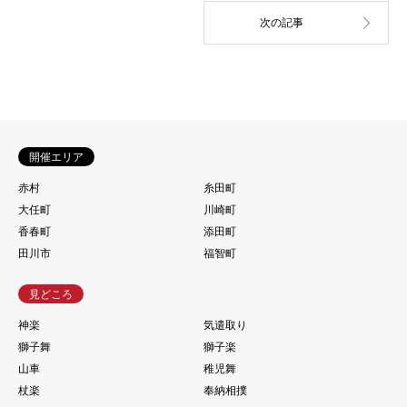
開催エリア
赤村
糸田町
大任町
川崎町
香春町
添田町
田川市
福智町
見どころ
神楽
気遣取り
獅子舞
獅子楽
山車
稚児舞
杖楽
奉納相撲