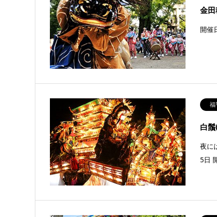
金田
開催
福
白鬚
夜に
5日 