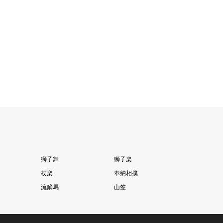
獅子舞
獅子楽
杖楽
奉納相撲
流鏑馬
山笠