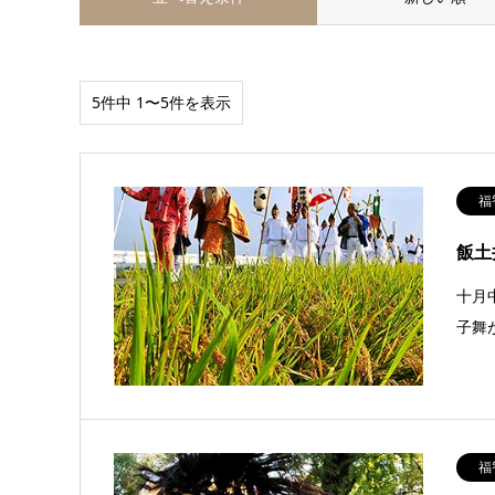
5件中 1〜5件を表示
福
飯土
十月
子舞
福