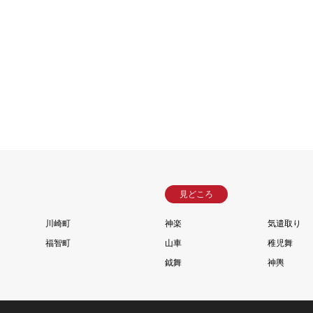
見どころ
川崎町
神楽
気遣取り
福智町
山車
稚児舞
鉞舞
神輿