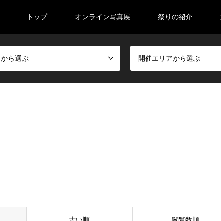
トップ
オンライン写真展
祭りの紹介
日から選ぶ
開催エリアから選ぶ
古い順
閲覧数順