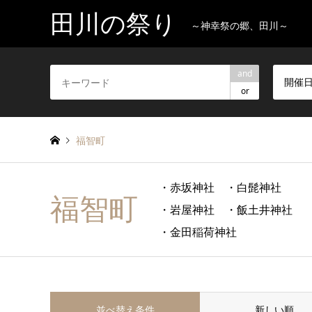
田川の祭り
～神幸祭の郷、田川～
and
開催
or
福智町
・赤坂神社 ・白髭神社
福智町
・岩屋神社 ・飯土井神社
・金田稲荷神社
並べ替え条件
新しい順