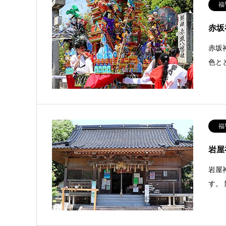
福
赤坂
赤坂
色と
福
岩屋
岩屋
す。