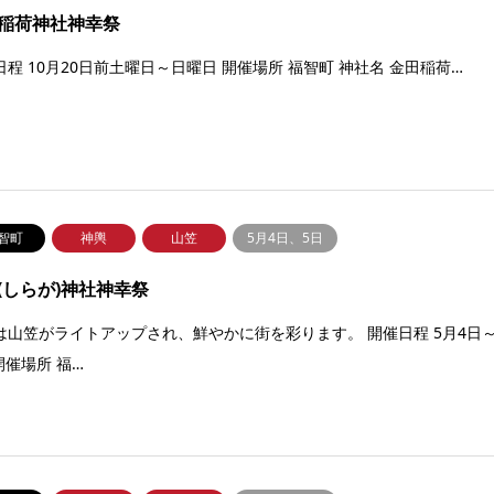
稲荷神社神幸祭
日程 10月20日前土曜日～日曜日 開催場所 福智町 神社名 金田稲荷…
智町
神輿
山笠
5月4日、5日
(しらが)神社神幸祭
は山笠がライトアップされ、鮮やかに街を彩ります。 開催日程 5月4日
開催場所 福…