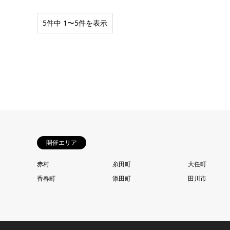
5件中 1〜5件を表示
開催エリア
赤村
糸田町
大任町
香春町
添田町
田川市