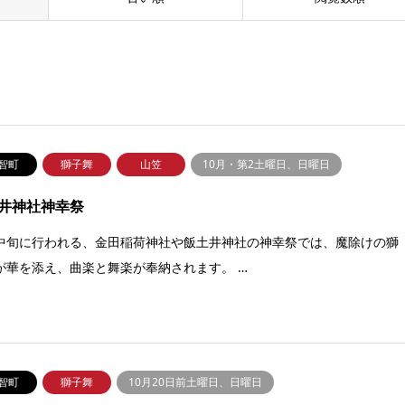
智町
獅子舞
山笠
10月・第2土曜日、日曜日
井神社神幸祭
中旬に行われる、金田稲荷神社や飯土井神社の神幸祭では、魔除けの獅
が華を添え、曲楽と舞楽が奉納されます。 …
智町
獅子舞
10月20日前土曜日、日曜日