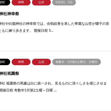
智町
神輿
山笠
5月4日、5日
神社神幸祭
神社や白鬚神社の神幸祭では、合戦絵巻を表した華麗な山笠が囃子の音
ともに練り歩きます。 開催日程 5…
智町
神輿
山笠
奇数年・5月第2土曜日、日曜日
神社祇園祭
神社 祗園祭の馬簾は白に統一され、見るものに清々しさを感じさせま
 開催日程 奇数年5月第2土曜～日曜 …