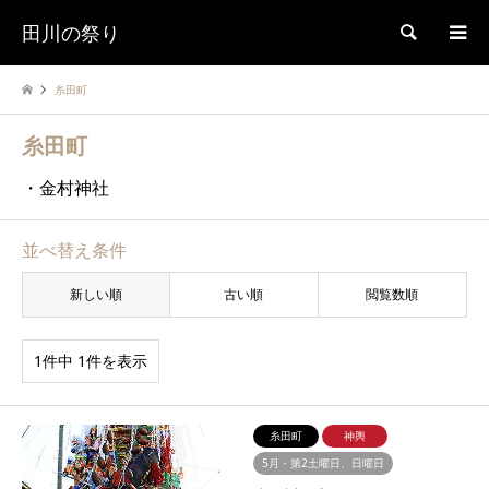
田川の祭り
検索
糸田町
糸田町
・金村神社
並べ替え条件
新しい順
古い順
閲覧数順
1件中 1件を表示
糸田町
神輿
5月・第2土曜日、日曜日