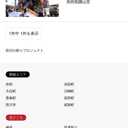
糸田祇園山笠
1件中 1件を表示
田川の祭りプロジェクト
開催エリア
赤村
糸田町
大任町
川崎町
香春町
添田町
田川市
福智町
見どころ
神楽
気遣取り