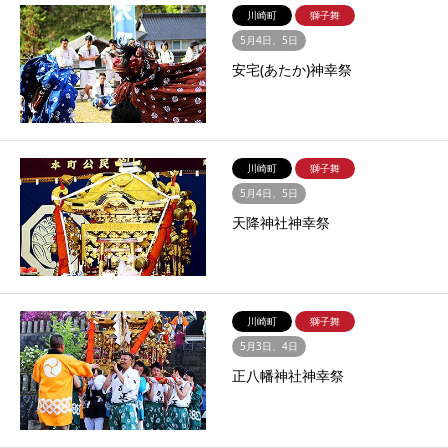
川崎町
獅子舞
5月4日、5日
安宅(あたか)神幸祭
川崎町
獅子舞
5月4日、5日
天降神社神幸祭
川崎町
獅子舞
5月3日、4日
正八幡神社神幸祭