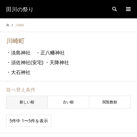
田川の祭り
検索
川崎町
川崎町
・淡島神社 ・正八幡神社
・須佐神社(安宅) ・天降神社
・大石神社
並べ替え条件
新しい順
古い順
閲覧数順
5件中 1〜5件を表示