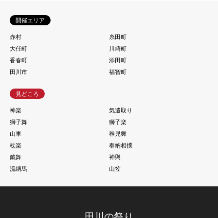
開催エリア
赤村
糸田町
大任町
川崎町
香春町
添田町
田川市
福智町
見どころ
神楽
気遣取り
獅子舞
獅子楽
山車
稚児舞
杖楽
奉納相撲
鉞舞
神輿
流鏑馬
山笠
田川の祭り