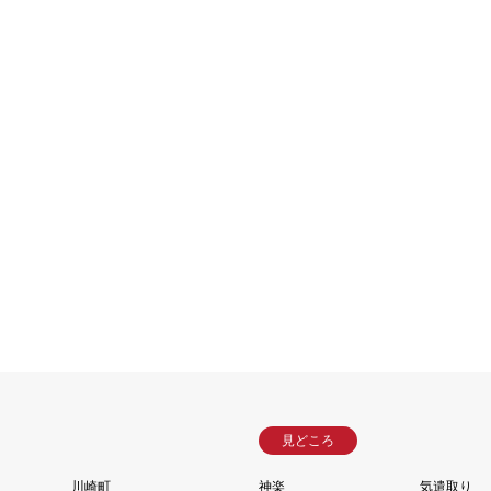
見どころ
川崎町
神楽
気遣取り