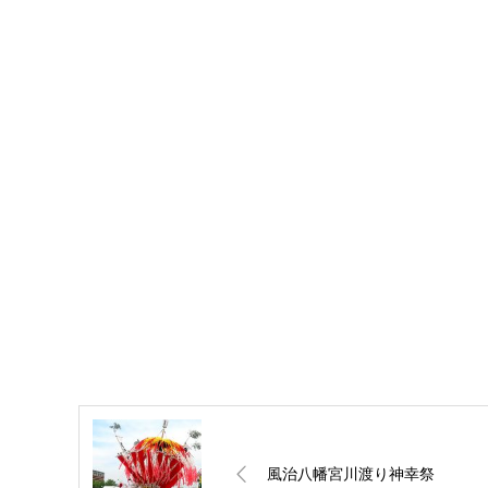
風治八幡宮川渡り神幸祭