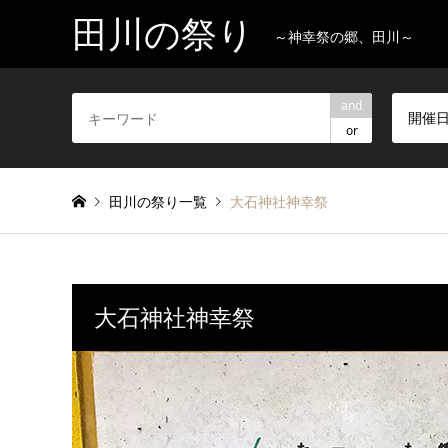
田川の祭り
～神幸祭の郷、田川～
and
開催
or
田川の祭り一覧
大石神社神幸祭
大石神社神幸祭